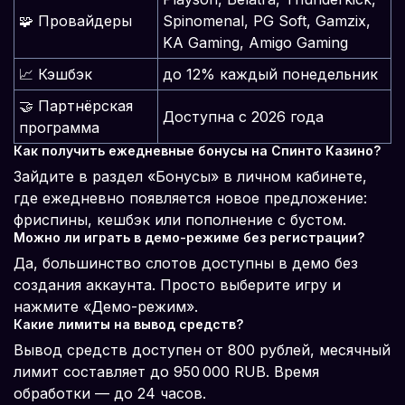
🧩 Провайдеры
Spinomenal, PG Soft, Gamzix,
KA Gaming, Amigo Gaming
📈 Кэшбэк
до 12% каждый понедельник
🤝 Партнёрская
Доступна с 2026 года
программа
Как получить ежедневные бонусы на Спинто Казино?
Зайдите в раздел «Бонусы» в личном кабинете,
где ежедневно появляется новое предложение:
фриспины, кешбэк или пополнение с бустом.
Можно ли играть в демо-режиме без регистрации?
Да, большинство слотов доступны в демо без
создания аккаунта. Просто выберите игру и
нажмите «Демо-режим».
Какие лимиты на вывод средств?
Вывод средств доступен от 800 рублей, месячный
лимит составляет до 950 000 RUB. Время
обработки — до 24 часов.