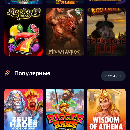
Популярные
Все игры