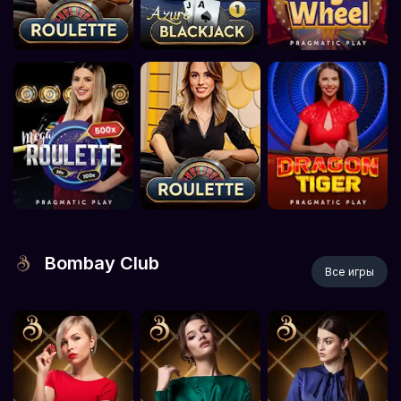
Bombay Club
Все игры