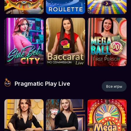
Pragmatic Play Live
Все игры